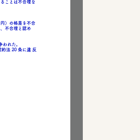
することは不合理な
０円）の格差を不合
べ、不合理と認め
争われた。
 20 条に違 反