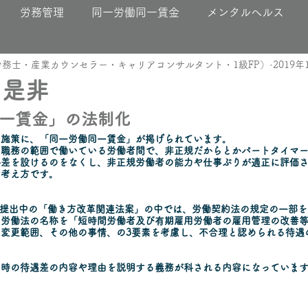
労務管理
同一労働同一賃金
メンタルヘルス
務士・産業カウンセラー・キャリアコンサルタント・1級FP）
2019年
の是非
一賃金」の法制化
的施策に、「同一労働同一賃金」が掲げられています。
や職務の範囲で働いている労働者間で、非正規だからとかパートタイマ
格差を設けるのをなくし、非正規労働者の能力や仕事ぶりが適正に評価
す考え方です。
会に提出中の「働き方改革関連法案」の中では、労働契約法の規定の一部
ム労働法の名称を「短時間労働者及び有期雇用労働者の雇用管理の改善
変更範囲、その他の事情、の3要素を考慮し、不合理と認められる待遇
用時の待遇差の内容や理由を説明する義務が科される内容になっていま