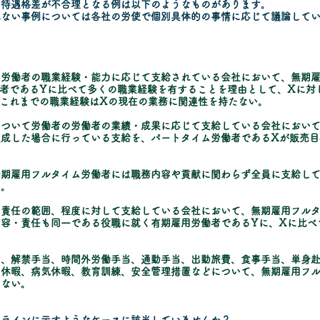
、待遇格差が不合理となる例は以下のようなものがあります。
れない事例については各社の労使で個別具体的の事情に応じて議論して
て労働者の職業経験・能力に応じて支給されている会社において、無期
者であるYに比べて多くの職業経験を有することを理由として、Xに対
これまでの職業経験はXの現在の業務に関連性を持たない。
について労働者の労働者の業績・成果に応じて支給している会社におい
達成した場合に行っている支給を、パートタイム労働者であるXが販売目
無期雇用フルタイム労働者には職務内容や貢献に関わらず全員に支給し
い。
、責任の範囲、程度に対して支給している会社において、無期雇用フルタ
容・責任も同一である役職に就く有期雇用労働者であるYに、Xに比べ
当、解禁手当、時間外労働手当、通勤手当、出勤旅費、食事手当、単身
弔休暇、病気休暇、教育訓練、安全管理措置などについて、無期雇用フ
らない。