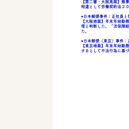
【第二審・大阪高裁】無
相違として労働契約法２
●
日本郵便事件
：正社員と
【大阪地裁】年末年始勤
理と判断した。「活保障
た。
●
日本郵便（東京）事件
：
【東京地裁】年末年始勤務
するとして不法行為に基