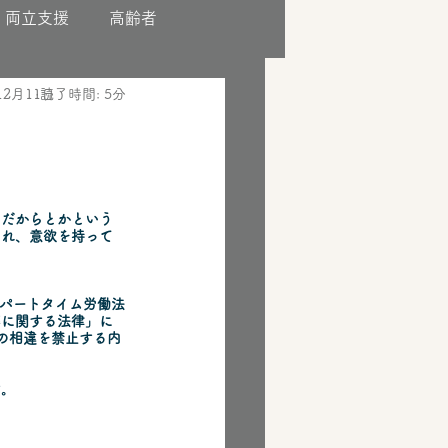
両立支援
高齢者
12月11日
読了時間: 5分
ーだからとかという
され、意欲を持って
をパートタイム労働法
等に関する法律」に
の相違を禁止する内
す。