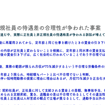
正規社員の待遇差の合理性が争われた事案
が進む中、実際に正社員と非正規社員の待遇格差が争われる訴訟が増え
後に再雇用されてから、定年前と同じ仕事を続けたときの賃金の引き下
事の内容が正社員と変わらないことを根拠に、定年前と同水準の賃金支
年後の賃金引き下げは、広く社会的に行われていることであり不合理で
後、業務の範囲が限られ月収が75％減少するという不合理な労働条件の
定年前より限られ、時給額もパートと比べ不合理でないと判断。
に伴い短時間勤務の提案に理由に理由はあるが、月収75％減少を正当化
：契約社員が、正社員に対して支給される賃金との差額、無事故手当、
認められる定期昇給、賞与、退職金の差は不合理であるとしてその違法
約社員と正社員は人材育成の観点で立場が異なるとして、通勤手当以外