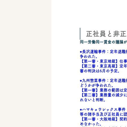
​正社員と非
同一労働同一賃金の議論
●長沢運輸事件
：定年退職
争われた。
【第一審・東京地裁】仕
【第二審・東京高裁】定
審の判決は6月の予定。
●
九州惣菜事件
：定年退職
どうかが争われた。
【第一審】業務の範囲は
​【第二審】業務量の減少
れないと判断。
●
ハマキョウレックス事件
等の諸手当及び正社員に
【第一審・大阪地裁】契
めなかった。