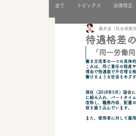
全て
トピックス
法律改正
藥井遥（社会保険労
助成金
事業構築
待遇格差
「同一労働同
働き方改革の一つの具体
これは、同じ責任の程度
理由で待遇面で不合理な
働けるような社会をめざ
現在（2018年5月）国
に組み入れ、パートタイ
改称し、職務内容、配置の
容を盛り込んでいます。
​また、使用者に対して雇