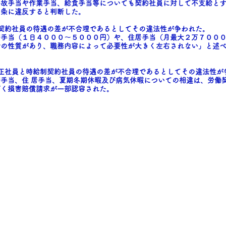
事故手当や作業手当、給食手当等についても契約社員に対して不支給と
０条に違反すると判断した。
契約社員の待遇の差が不合理であるとしてその違法性が争われた。
務手当（１日４０００～５０００円）や、住居手当（月最大２万７００
給の性質があり、職務内容によって必要性が大きく左右されない」と述
正社員と時給制契約社員の待遇の差が不合理であるとしてその違法性が
手当、住 居手当、夏期冬期休暇及び病気休暇についての相違は、労働契約法
づく損害賠償請求が一部認容された。