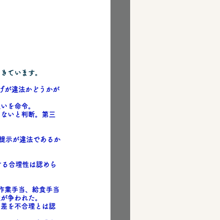
てきています。
げが違法かどうかが
払いを命令。
はないと判断。第三
提示が違法であるか
する合理性は認めら
作業手当、給食手当
性が争われた。
の差を不合理とは認