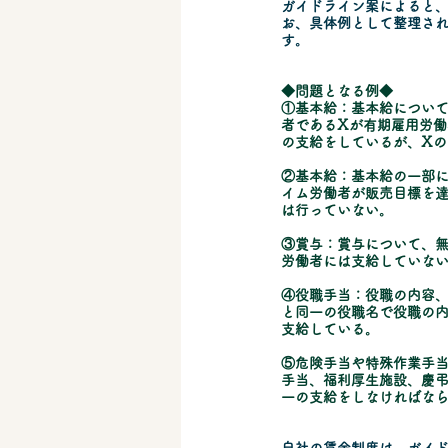
ガイドライン案によると
​お、具体例として整理さ
す。
◆問題となる例◆
①基本給：基本給につい
者であるXが有期雇用労働
の支給をしているが、Xの
②基本給：基本給の一部
イム労働者が販売目標を
は行っていない。
③賞与：賞与について、
労働者には支給していな
④役職手当：役職の内容
と同一の役職名で役職の内
支給している。
⑤危険手当や特殊作業手
手当、福利厚生施設、慶
一の支給をしなければな