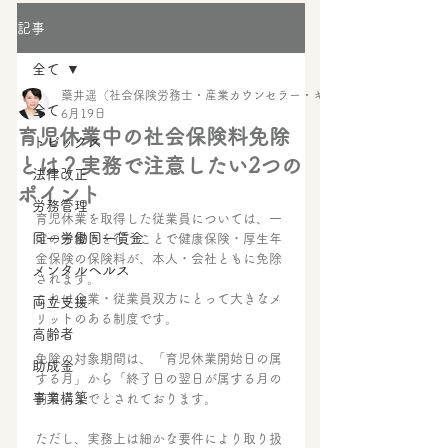
記事
全て
藥井遥（社会保険労務士・産業カウンセラー・キャリアコンサルタント・
全て
6月19日
育児休業中の社会保険料免除
トピックス
とは？実務で注意したい2つの
法律改正
ポイント
労務管理
育児休業を取得した従業員については、一
同一労働同一賃金
定の手続きを行うことで健康保険・厚生年
金保険の保険料が、本人・会社ともに免除
メンタルヘルス
されます。
これは企業・従業員双方にとって大きなメ
両立支援
リットのある制度です。 
高齢者
免除の対象期間は、「育児休業開始日の属
助成金
する月」から「終了日の翌日が属する月の
事業構築
前月」までとされております。
ただし、実務上は細かな要件により取り扱