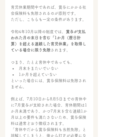
育児休業期間中であれば、賞与にかかる社
会保険料も免除されるのが原則です。
ただし、こちらも一定の条件があります。
令和4年10月以降の制度では、
賞与が支払
われた月の末日を含む「1か月（歴日計
算）を超える連続した育児休業」を取得し
ている場合に限り免除
されます。
つまり、たとえ育休中であっても、
月末をまたいでいない
1か月を超えていない
といった場合には、賞与保険料は免除され
ません。
例えば、7月10日から8月5日までの育休中
に7月賞与が支給された場合、育休期間は1
か月未満であり、かつ7月末を含む連続1か
月以上の要件も満たさないため、賞与保険
料は通常どおり徴収されます。
「育休中だから賞与保険料も当然免除」と
誤解してしまうと、後から訂正が必要にな