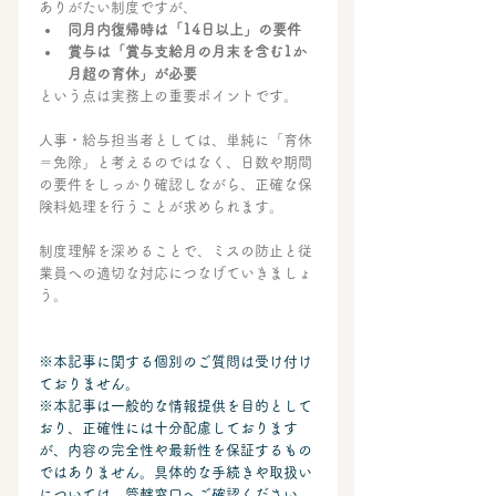
ありがたい制度ですが、
同月内復帰時は「14日以上」の要件
賞与は「賞与支給月の月末を含む1か
月超の育休」が必要
という点は実務上の重要ポイントです。
人事・給与担当者としては、単純に「育休
＝免除」と考えるのではなく、日数や期間
の要件をしっかり確認しながら、正確な保
険料処理を行うことが求められます。
制度理解を深めることで、ミスの防止と従
業員への適切な対応につなげていきましょ
う。
※本記事に関する個別のご質問は受け付け
ておりません。
※本記事は一般的な情報提供を目的として
おり、正確性には十分配慮しております
が、内容の完全性や最新性を保証するもの
ではありません。具体的な手続きや取扱い
については、管轄窓口へご確認ください。