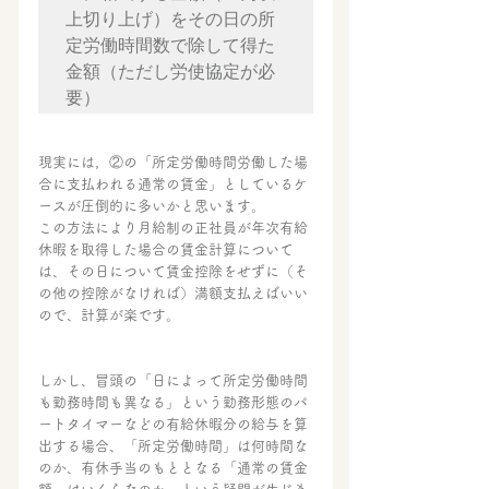
上切り上げ）をその日の所
定労働時間数で除して得た
金額（ただし労使協定が必
現実には，②の「所定労働時間労働した場
合に支払われる通常の賃金」としているケ
ースが圧倒的に多いかと思います。
この方法により月給制の正社員が年次有給
休暇を取得した場合の賃金計算について
は、その日について賃金控除をせずに（そ
の他の控除がなければ）満額支払えばいい
ので、計算が楽です。
しかし、冒頭の「日によって所定労働時間
も勤務時間も異なる」という勤務形態のパ
ートタイマーなどの有給休暇分の給与を算
出する場合、「所定労働時間」は何時間な
のか、有休手当のもととなる「通常の賃金