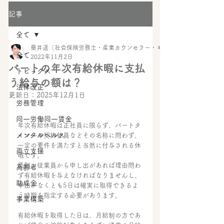
記事
全て
藥井遥（社会保険労務士・産業カウンセラー・キャリアコンサルタント・
全て
2022年11月2日
パートの年次有給休暇に支払
トピックス
う給与の額は？
法律改正
更新日：
2025年12月1日
労務管理
同一労働同一賃金
年次有給休暇は正社員に限らず、パートタ
メンタルヘルス
イマ―や契約社員などその名称に問わず、
一定の要件を満たすと当然に付与される休
両立支援
暇です。
原則、従業員から申し出があれば理由問わ
高齢者
ず有給休暇を与えなければなりませんし、
助成金
申出がなくとも5日は確実に取得できるよ
う時期を指定する必要があります。
事業構築
有給休暇を取得した日は、月給制の方であ