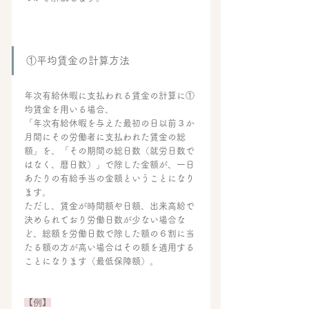
①平均賃金の計算方法
年次有給休暇に支払われる賃金の計算に①
均賃金を用いる場合、
「年次有給休暇を与えた最初の日以前３か
月間にその労働者に支払われた賃金の総
額」を、「その期間の総日数（就労日数で
はなく、暦日数）」で除した金額が、一日
あたりの有給手当の金額ということになり
ます。
ただし、賃金が時間額や日額、出来高給で
決められており労働日数が少ない場合な
ど、総額を労働日数で除した額の６割に当
たる額の方が高い場合はその額を適用する
ことになります（最低保障額）。
【例】