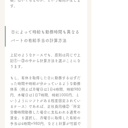
額」はいくらなのか、という疑問が生じま
す。
日によって時給も勤務時間も異なる
パートの有給手当の計算方法
上記のようなケースでも、原則は同じで上
記①～③の中から計算方法を選ぶことにな
ります。
もし、有休を取得した日に勤務するはずだ
った時間や時給が分かっているような勤務
体系（例えば月曜日は1日4時間、時給980
円、木曜日は1日7時間、時給1000円、と
いうようにシフトがある程度固定されてい
るケース）であれば、正社員同様②「所定
労働時間勤務した場合に支払われる通常の
賃金」を選択し、月曜日に取得した有給の
手当は4時間×980円、などと計算が可能で