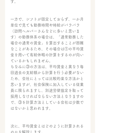
す。
一方で、シフトが固定しておらず、一か月
単位で見ても勤務時間や時給がバラバラ
（訪問ヘルパーさんなどに多いと思いま
す）の勤務体系の場合は、「通常勤務した
場合の通常の賃金」を算出することが困難
なことがあるため、その場合は①の平均賃
金を用いて有給休暇の計算をするのが向い
ているかもしれません。
ちなみに③の方法は、平均賃金と異なり毎
回過去の支給額から計算を行う必要がない
ため、会社にとっては比較的楽な方法かと
思いますが、社会保険に加入している従業
員に限られますし、別途労使協定を取って
採用しなければならない方法となりますの
で、③を計算方法としている会社は少数で
はないかと思われます。
次に、平均賃金とはどのように計算される
のかを解説します。