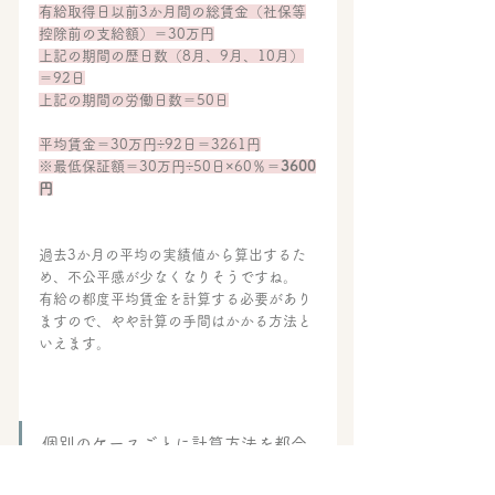
有給取得日以前3か月間の総賃金（社保等
控除前の支給額）＝30万円
上記の期間の歴日数（8月、9月、10月）
＝92日
上記の期間の労働日数＝50日
平均賃金＝30万円÷92日＝3261円
※最低保証額＝30万円÷50日×60％＝
3600
円
過去3か月の平均の実績値から算出するた
め、不公平感が少なくなりそうですね。
有給の都度平均賃金を計算する必要があり
ますので、やや計算の手間はかかる方法と
いえます。
個別のケースごとに計算方法を都合
よく変更することはできない