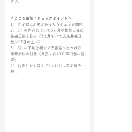
ます。
＜ここを確認：チェックポイント＞
1） 固定給に変動があったらチェック開始
2） 1）の内容について3ヶ月の推移と支払
基礎日数を見る（3カ月すべて支払基礎日
数が17日以上か）
3） 3）の平均金額で２等級差が出れば月
額変更届の対象（目安：約40,000円弱の増
減）
4） 起算月から数えて4ヶ月目に変更届を
提出