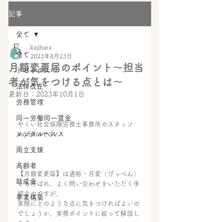
記事
全て
kajihara
全て
2023年8月23日
月額変更届のポイント～担当
トピックス
者が気をつける点とは～
法律改正
更新日：
2023年10月1日
労務管理
同一労働同一賃金
やくい社会保険労務士事務所のスタッフ
メンタルヘルス
kajiharaです。
両立支援
高齢者
【月額変更届】は通称・月変（げっぺん）
助成金
とも呼ばれ、よく問い合わせをいただく手
続なのですが、
事業構築
実際にどのような点に気をつければよいの
でしょうか。実務ポイントに絞って解説し