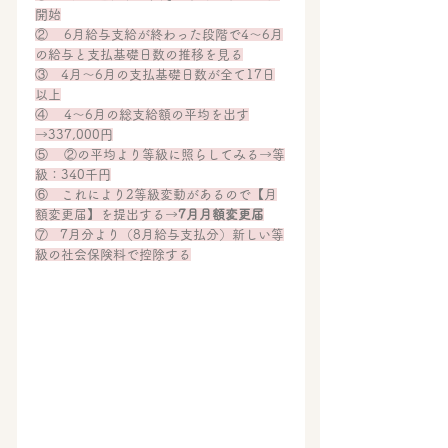
開始
②    6月給与支給が終わった段階で4～6月
の給与と支払基礎日数の推移を見る
③　4月～6月の支払基礎日数が全て17日
以上
④    4～6月の総支給額の平均を出す
→337,000円
⑤    ②の平均より等級に照らしてみる→等
級：340千円
⑥　これにより2等級変動があるので【月
額変更届】を提出する→
7月月額変更届
⑦   7月分より（8月給与支払分）新しい等
級の社会保険料で控除する