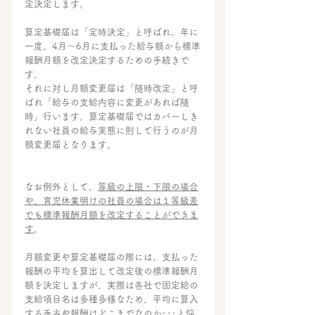
定決定します。
算定基礎届は「定時決定」と呼ばれ、年に
一度、4月～6月に支払った給与額から標準
報酬月額を改定決定するための手続きで
す。
それに対し月額変更届は「随時改定」と呼
ばれ「給与の支給内容に変更があれば随
時」行います。算定基礎届ではカバーしき
れない社員の給与実態に則して行うのが月
額変更届となります。
なお例外として、
等級の上限・下限の場合
や、育児休業明けの社員の場合は１等級差
でも標準報酬月額を改定することができま
す
。
月額変更や算定基礎届の際には、支払った
報酬の平均を算出して改定後の標準報酬月
額を決定しますが、実際は各社で固定給の
支給項目名は多種多様なため、平均に算入
する手当や報酬はどこまでなのか･･･と悩