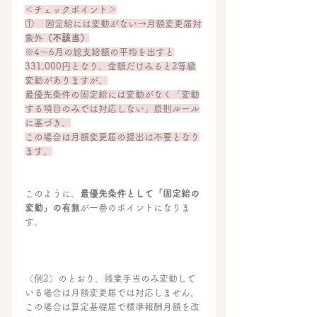
＜チェックポイント＞
①    固定給には変動がない→月額変更届対
象外
（不該当）
※4～6月の総支給額の平均を出すと
331,000円となり、金額だけみると2等級
変動がありますが、
最優先条件の固定給には変動がなく「変動
する項目のみでは対応しない」原則ルール
に基づき、
この場合は月額変更届の提出は不要となり
ます。
このように、
最優先条件として「固定給の
変動」の有無
が一番のポイントになりま
す。
（例2）のとおり、残業手当のみ変動して
いる場合は月額変更届では対応しません。
この場合は算定基礎届で標準報酬月額を改