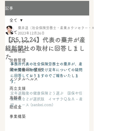
記事
全て
藥井遥（社会保険労務士・産業カウンセラー・キャリアコンサルタント・
全て
2023年12月26日
【R5.12.24】代表の藥井が産
トピックス
経新聞社の取材に回答しまし
法律改正
た
労務管理
事務所代表の社会保険労務士の藥井が、産
同一労働同一賃金
経新聞社の取材を受け定年についての疑問
に回答しておりますのでご報告いたしま
メンタルヘルス
す。
両立支援
定年退職後の健康保険どう選ぶ　国保や任
高齢者
意継続などが選択肢　イマサラＱ＆Ａ - 産
経ニュース (
sankei.com
)
助成金
事業構築