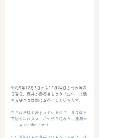
令和5年12月3日から12月24日までの毎週
日曜日、藥井が回答者となり「定年」に関
する様々な疑問にお答えしていきます。
定年は法律で決まっているの？　６０歳を
下回るのはダメ　イマサラＱ＆Ａ - 産経ニ
ュース (
sankei.com
)
定年退職後も失業手当はもらえるの？　求