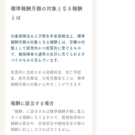
標準報酬月額の対象となる報酬
とは
健
康保険法および厚生年金保険法上、標準
報酬月額の対象となる報酬とは、
労働の対
償として経常的かつ実質的に受けるもの
で、被保険者の通常の生計に充てられるす
べてのものを含んでいます。
恩恵的に支給される結婚祝金、死亡弔慰
金、病気見舞金、災害見舞金などは、標準
報酬月額の対象から外すことができます。
報酬に該当する場合
「報酬」に該当すれば標準報酬月額に算入
すべき報酬になりますので、資格取得時の
報酬の算定や、定時改定や随時改定の際の
報酬に計上しなければなりません。