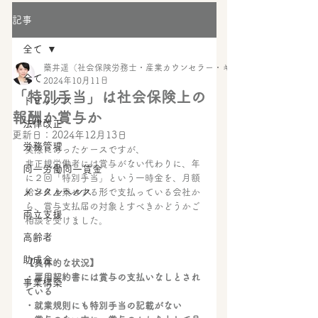
記事
全て
藥井遥（社会保険労務士・産業カウンセラー・キャリアコンサルタント・
全て
2024年10月11日
「特別手当」は社会保険上の
トピックス
報酬か賞与か
法律改正
更新日：
2024年12月13日
労務管理
実際にあったケースですが、
非正規労働者には賞与がない代わりに、年
同一労働同一賃金
に２回「特別手当」という一時金を、月額
メンタルヘルス
給与に上乗せする形で支払っている会社か
ら、賞与支払届の対象とすべきかどうかご
両立支援
相談を受けました。
高齢者
助成金
【具体的な状況】
・雇用契約書には賞与の支払いなしとされ
事業構築
ている
・就業規則にも特別手当の記載がない