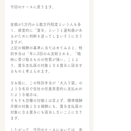
今回のケースに戻ります。
金額が1万円から数万円程度という人も多
く、感覚的に「賞与」というと違和感があ
るがために判断を迷ってしまいそうになり
ますが、
上記の報酬の基準に当てはめてみると、特
別手当は「年に2回のみ支給される」「臨
時に受け取るものの性質が強い」ことよ
り、賞与支払届の対象となる賞与に該当す
るものと考えられます。
なお仮に、この特別手当が「大入り袋」の
ような名目で会社の任意恩恵的に支払われ
たような場合は、
そもそも労働の対価とは言えず、標準報酬
月額の対象となる報酬にも、賞与支払届の
対象になる賞与にも該当しないことになり
ます。
したがって、今回のケースにおいては、非