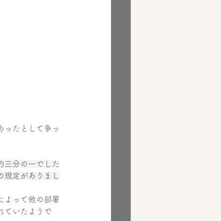
）
あったとして争っ
約三分の一でした
の規定がありまし
によって他の部署
れていたようで