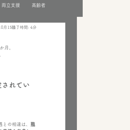
両立支援
高齢者
10月15日
読了時間: 4分
6か月。
。
定されてい
遇との相違は、
職