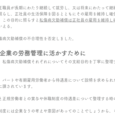
正職員が長期にわたり継続して就労し、又は将来にわたって継
照らし、正社員の生活保障を図るとともにその雇用を維持し確
。この目的に照らすと
私傷病欠勤補償は正社員の雇用を維持し
いえる。
傷病欠勤補償の不合理性を否定しました。
企業の労務管理に活かすために
、私傷病欠勤補償それぞれについてその支給目的を丁寧に整理
。
、パートや有期雇用労働者から待遇差について説明を求められ
に課されています。
と正規労働者との賞与や休職制度の待遇差について整理する時
制度には企業なりの考えや意図があってのことでしょうから、