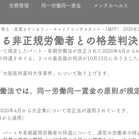
労務管理
同一労働同一賃金
メンタルヘルス
務士・産業カウンセラー・キャリアコンサルタント・1級FP）
2020年
ぐる非正規労働者との格差判決
て規定したパート・有期労働法が改正された2020年4月から
の待遇をめぐる、２つの最高裁の判決が10月13日にありました
「大阪医科薬科大学事件」について取り上げます。
働法では、同一労働同一賃金の原則が規
020年4月から大企業について改正法が適用されています。
4月から適用）
、パートや有期雇用労働者の待遇について、通常の労働者の待