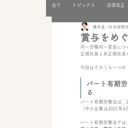
全て
トピックス
法律改正
藥井遥（社会保険労
助成金
事業構築
賞与をめ
同一労働同一賃金につい
正規社員と非正規社員
今回はそのうち一つの
パート有期労
る
パート有期労働法は、2
（中小企業は2021年
パート有期労働法では