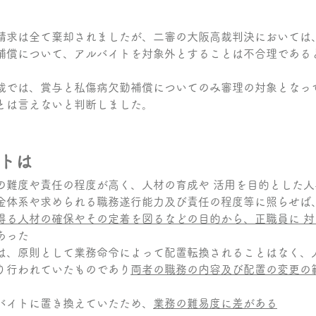
請求は全て棄却されましたが、二審の大阪高裁判決においては
補償について、アルバイトを対象外とすることは不合理である
裁では、賞与と私傷病欠勤補償についてのみ審理の対象となっ
とは言えないと判断しました。
トは
の難度や責任の程度が高く、人材の育成や 活用を目的とした人
金体系や求められる職務遂行能力及び責任の程度等に照らせば
得る人材の確保やその定着を図るなどの目的から、正職員に 対
あった
は、原則として業務命令によって配置転換されることはなく、
り行われていたものであり
両者の職務の内容及び配置の変更の
バイトに置き換えていたため、
業務の難易度に差がある