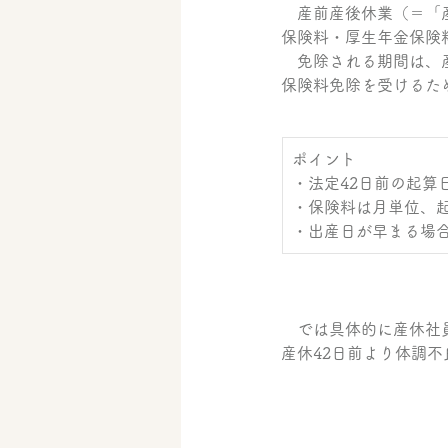
　産前産後休業（＝「
保険料・厚生年金保険
　免除される期間は、産
保険料免除を受けるた
​ポイント
・法定42日前の起算
・保険料は月単位、
・出産日が早まる場
　では具体的に産休社
産休42日前より体調