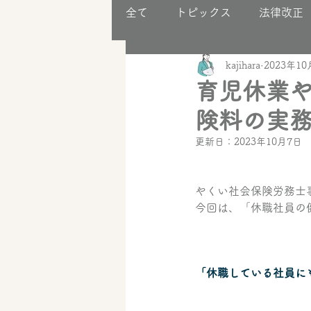
全て
トピックス
法律改正
kajihara
2023年1
助成金
事業構築
育児休業
険料の実
更新日：
2023年10月7日
やくい社会保険労務士事務
今回は、「休職社員の
「休職している社員に