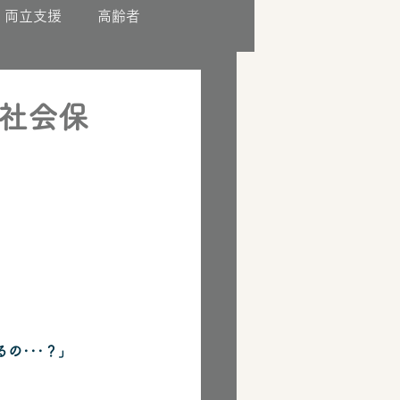
両立支援
高齢者
社会保
の･･･？」