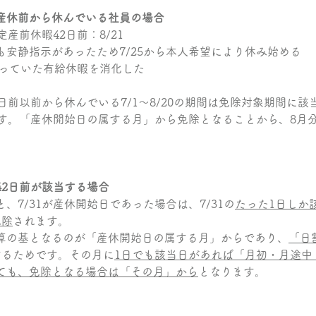
産休前から休んでいる社員の場合
定産前休暇42日前：8/21
も安静指示があったため7/25から本人希望により休み始める
は残っていた有給休暇を消化した
日前以前から休んでいる7/1～8/20の期間は免除対象期間に該
ります。「産休開始日の属する月」から免除となることから、8月
42日前が該当する場合
、7/31が産休開始日であった場合は、7/31の
たった1日しか
免除
されます。
算の基となるのが「産休開始日の属する月」からであり、
「日
するためです。その月に
1日でも該当日があれば「月初・月途中
ても、免除となる場合は「その月」から
となります。