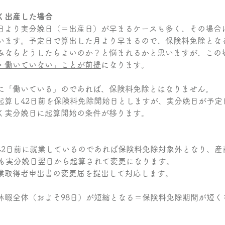
く出産した場合
日より実分娩日（＝出産日）が早まるケースも多く、その場合
います。予定日で算出した月より早まるので、保険料免除とな
みならどうしたらよいのか？と悩まれるかと思いますが、この
・働いていない」ことが前提
になります。
に「働いている」のであれば、保険料免除とはなりません。
起算し42日前を保険料免除開始日としますが、実分娩日が予定
く実分娩日に起算開始の条件が移ります。
42日前に就業しているのであれば保険料免除対象外となり、産
）も実分娩日翌日から起算されて変更になります。
業取得者申出書の変更届を提出して対応します。
休暇全体（およそ98日）が短縮となる＝保険料免除期間が短く