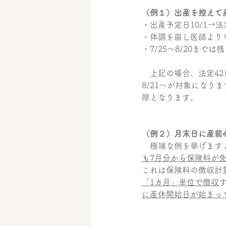
（例１）出産を控えて
・出産予定日10/1→法
・体調を崩し医師より
・7/25～8/20まで
　上記の場合、法定42
8/21～が対象にな
除となります。
（例２）月末日に産前
　極端な例を挙げますと
も7月分から保険料が
これは保険料の徴収計
「1カ月」単位で徴収
に産休開始日が始まっ