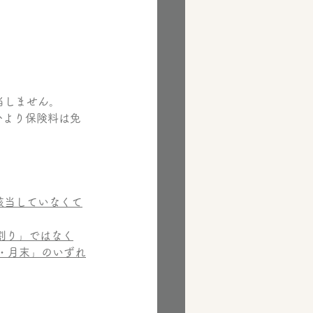
当しません。
分より保険料は免
該当していなくて
割り」ではなく
・月末」のいずれ