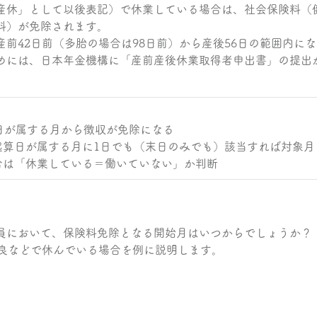
産休」として以後表記）で休業している場合は、社会保険料（
料）が免除されます。
前42日前（多胎の場合は98日前）から産後56日の範囲内に
めには、日本年金機構に「産前産後休業取得者申出書」の提出
日が属する月から徴収が免除になる
起算日が属する月に1日でも（末日のみでも）該当すれば対象月
合は「休業している＝働いていない」か判断
員において、保険料免除となる開始月はいつからでしょうか？
不良などで休んでいる場合を例に説明します。