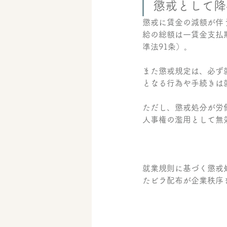
懲戒として降
懲戒に賃金の減額が伴
給の総額は一賃金支払
準法91条）。
また懲戒規定は、必ず
となる行為や手続きは
ただし、懲戒処分が労
人事権の濫用として無
就業規則に基づく懲戒
たビラ配布が企業秩序