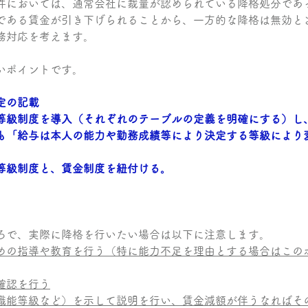
件においては、通常会社に裁量が認められている降格処分であ
である賃金が引き下げられることから、一方的な降格は無効と
務対応を考えます。
いポイントです。
定の記載
等級制度を導入（それぞれのテーブルの定義を明確にする）し
も「給与は本人の能力や勤務成績等により決定する等級により
等級制度と、賃金制度を紐付ける。
ろで、実際に降格を行いたい場合は以下に注意します。
めの指導や教育を行う（特に能力不足を理由とする場合はこの
確認を行う
職能等級など）を示して説明を行い、賃金減額が伴うなればそ