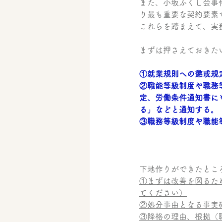
また、小坂ふくし会事
り最も重要な契約要素
これらを踏まえて、実
まずは押さえておきた
①就業規則への懲戒規
②職能等級制度や職務
定、労働条件通知書に
る」などと通知する。
③職務等級制度や職能
下地作りができたとこ
①まずは改善を図るた
てください）
②処分事由となる事実
③降格の理由、根拠（