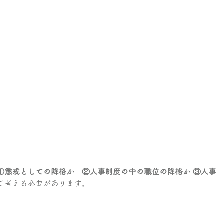
①懲戒としての降格か　②人事制度の中の職位の降格か ③人
て考える必要があります。