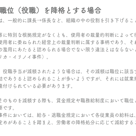
職位（役職）を降格とする場合
は、一般的に課長→係長など、組織の中の役割を引き下げるこ
等に特別な根拠規定がなくとも、使用者の裁量的判断によって
使用者に委ねられた経営上の裁量判断に属する事柄であり、そ
の濫用にあたると認められる場合でない限り違法とはならない
リカ・イリノイ事件）。
、役職手当が減額されたような場合は、その減額は職位に該当
結でありると認められることが多いようですが、それには就業
連付けられている必要があります。
そのものを減額する際も、賃金規定や職務給制度において職位
要です。
事件においては、給与・退職金規定において各従業員の給料は
定めがあることを踏まえ、労働者の降格処分に応じて減給する