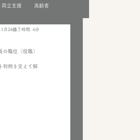
両立支援
高齢者
11月26日
読了時間: 4分
員の職位（役職）
を判例を交えて解