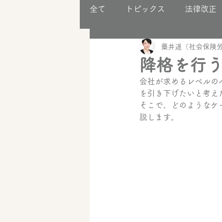
全て
トピックス
法律改正
藥井遥（社会保険労
助成金
事業構築
降格を行
会社が求めるレベルの
を引き下げたいと考え
そこで、どのようなケ
説します。