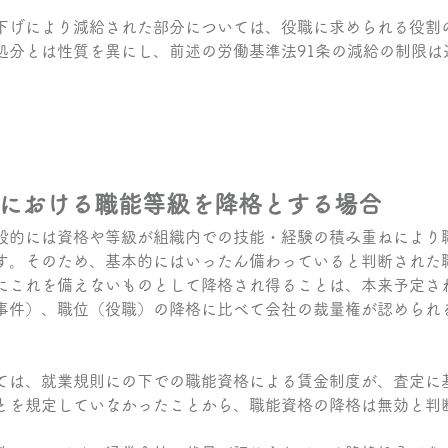
下げにより減給された部分については、役職に求められる役割
処分とは性質を異にし、前述の労働基準法91条の減給の制限は
における職能等級を降格とする場合
般的には資格や等級が組織内での技能・経験の積み重ねにより
す。そのため、基本的にはいったん備わっていると判断された
にこれを備えないものとして降格され得ることは、本来予定さ
事件）、職位（役職）の降格に比べて会社の裁量権が認められ
ては、就業規則にの下での職能資格による賃金制度が、査定に
とを規定していなかったことから、職能資格の降格は無効と判