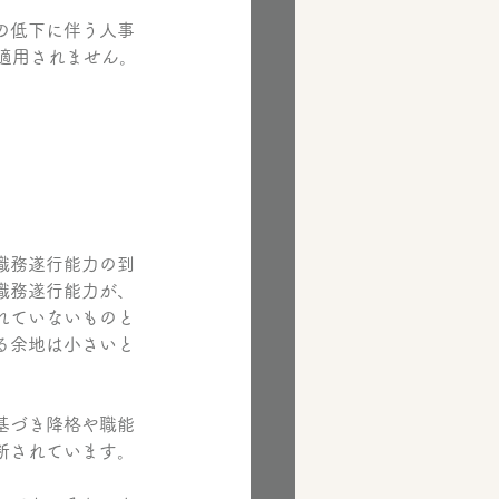
の低下に伴う人事
適用されません。
職務遂行能力の到
職務遂行能力が、
れていないものと
る余地は小さいと
基づき降格や職能
断されています。