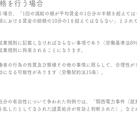
格を行う場合
う場合、「1回の減給の額が平均賃金の1日分の半額を超えては
期における賃金の総額の10分の1を超えてはならない」とされ
就業規則に記載しなければならない事項であり（労働基準法89
就業規則に拘束されることになります。
働者の行為の性質及び態様その他の事情に照らして、合理性が
効になる可能性があります（労働契約法15条）。
処分の有効性について争われた判例では、「関西電力事件（就
を乱したとしてなされた譴責処分が有効と判断された）」など