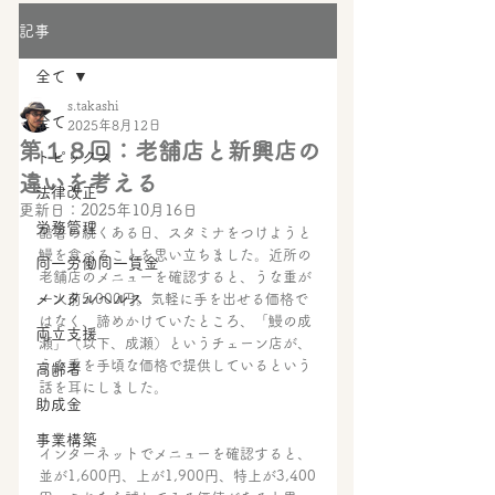
記事
全て
s.takashi
全て
2025年8月12日
第１８回：老舗店と新興店の
トピックス
違いを考える
法律改正
更新日：
2025年10月16日
労務管理
酷暑の続くある日、スタミナをつけようと
鰻を食べることを思い立ちました。近所の
同一労働同一賃金
老舗店のメニューを確認すると、うな重が
メンタルヘルス
一人前5,000円。気軽に手を出せる価格で
はなく、諦めかけていたところ、「鰻の成
両立支援
瀬」（以下、成瀬）というチェーン店が、
うな重を手頃な価格で提供しているという
高齢者
話を耳にしました。
助成金
事業構築
インターネットでメニューを確認すると、
並が1,600円、上が1,900円、特上が3,400