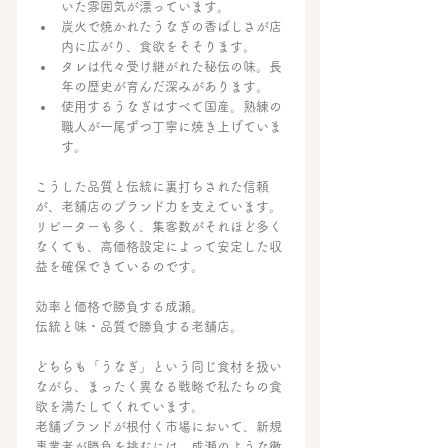
いた雰囲気が漂っています。
炭火で焼かれたうなぎの香ばしさが店
内に広がり、食欲をそそります。
タレは代々受け継がれた秘伝の味。長
年の歴史が育んだ深みがあります。
使用するうなぎはすべて国産。熟練の
職人が一尾ずつ丁寧に焼き上げていま
す。
こうした品質と伝統に裏打ちされた信頼
が、老舗店のブランド力を支えています。
リピーターも多く、集客数がそれほど多く
なくても、高価格設定によって安定した収
益を確保できているのです。
効率と価格で勝負する成瀬。
伝統と味・品質で勝負する老舗店。
どちらも「うなぎ」という同じ食材を扱い
ながら、まったく異なる戦略で私たちの食
欲を満たしてくれています。
老舗ブランドが根付く市場において、新規
事業者が勝負を挑むには、成瀬のような徹