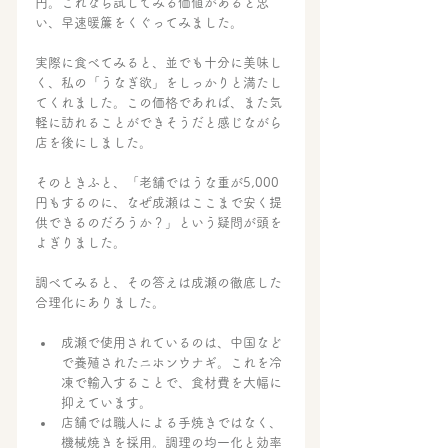
円。これなら試してみる価値があると思
い、早速暖簾をくぐってみました。
実際に食べてみると、並でも十分に美味し
く、私の「うなぎ欲」をしっかりと満たし
てくれました。この価格であれば、また気
軽に訪れることができそうだと感じながら
店を後にしました。
そのときふと、「老舗ではうな重が5,000
円もするのに、なぜ成瀬はここまで安く提
供できるのだろうか？」という疑問が頭を
よぎりました。
調べてみると、その答えは成瀬の徹底した
合理化にありました。
成瀬で使用されているのは、中国など
で養殖されたニホンウナギ。これを冷
凍で輸入することで、食材費を大幅に
抑えています。
店舗では職人による手焼きではなく、
機械焼きを採用。調理の均一化と効率